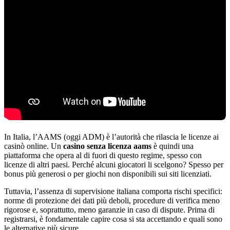
In Italia, l’AAMS (oggi ADM) è l’autorità che rilascia le licenze ai
casinò online. Un
casino senza licenza aams
è quindi una
piattaforma che opera al di fuori di questo regime, spesso con
licenze di altri paesi. Perché alcuni giocatori li scelgono? Spesso per
bonus più generosi o per giochi non disponibili sui siti licenziati.
Tuttavia, l’assenza di supervisione italiana comporta rischi specifici:
norme di protezione dei dati più deboli, procedure di verifica meno
rigorose e, soprattutto, meno garanzie in caso di dispute. Prima di
registrarsi, è fondamentale capire cosa si sta accettando e quali sono
le alternative più sicure.