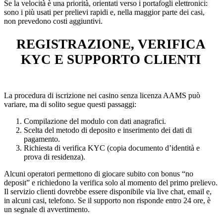
Se la velocità è una priorità, orientati verso i portafogli elettronici:
sono i più usati per prelievi rapidi e, nella maggior parte dei casi,
non prevedono costi aggiuntivi.
REGISTRAZIONE, VERIFICA
KYC E SUPPORTO CLIENTI
La procedura di iscrizione nei casino senza licenza AAMS può
variare, ma di solito segue questi passaggi:
Compilazione del modulo con dati anagrafici.
Scelta del metodo di deposito e inserimento dei dati di
pagamento.
Richiesta di verifica KYC (copia documento d’identità e
prova di residenza).
Alcuni operatori permettono di giocare subito con bonus “no
deposit” e richiedono la verifica solo al momento del primo prelievo.
Il servizio clienti dovrebbe essere disponibile via live chat, email e,
in alcuni casi, telefono. Se il supporto non risponde entro 24 ore, è
un segnale di avvertimento.