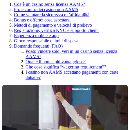
Cos’è un casino senza licenza AAMS?
Pro e contro dei casino non AAMS
Come valutare la sicurezza e l’affidabilità
Bonus e offerte: cosa aspettarsi
Metodi di pagamento e velocità di prelievo
Registrazione, verifica KYC e supporto clienti
Esperienza mobile e app
Gioco responsabile e limiti di spesa
Domande frequenti (FAQ)
Posso vincere soldi veri in un casino senza licenza
AAMS?
Qual è il bonus più vantaggioso?
Che cosa significa “wagering requirement”?
I casino non AAMS accettano pagamenti con carte
italiane?