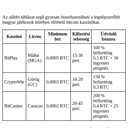
Az alábbi táblázat segít gyorsan összehasonlítani a legnépszerűbb
magyar játékosok körében elérhető bitcoin kaszinókat.
Minimum
Kifizetési
Üdvözlő
Kaszinó
Licenc
bet
sebesség
bónusz
100 %
befizetésig
Máltai
15‑30
BitPlay
0,0005 BTC
0,5 BTC + 50
(MGA)
perc
ingyenes
pörgetés
150 %
Görög
10‑20
CryptoWin
0,0003 BTC
befizetésig
(GC)
perc
0,3 BTC
200 %
befizetésig
20‑45
BitCasino
Curacao
0,0002 BTC
0,4 BTC + 25
perc
ingyenes
pörgetés