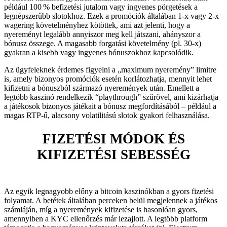
például 100 % befizetési jutalom vagy ingyenes pörgetések a
legnépszerűbb slotokhoz. Ezek a promóciók általában 1‑x vagy 2‑x
wagering követelményhez kötöttek, ami azt jelenti, hogy a
nyereményt legalább annyiszor meg kell játszani, ahányszor a
bónusz összege. A magasabb forgatási követelmény (pl. 30‑x)
gyakran a kisebb vagy ingyenes bónuszokhoz kapcsolódik.
Az ügyfeleknek érdemes figyelni a „maximum nyeremény” limitre
is, amely bizonyos promóciók esetén korlátozhatja, mennyit lehet
kifizetni a bónuszból származó nyeremények után. Emellett a
legtöbb kaszinó rendelkezik “playthrough” szűrővel, ami kizárhatja
a játékosok bizonyos játékait a bónusz megfordításából – például a
magas RTP‑ű, alacsony volatilitású slotok gyakori felhasználása.
FIZETÉSI MÓDOK ÉS
KIFIZETÉSI SEBESSÉG
Az egyik legnagyobb előny a bitcoin kaszinókban a gyors fizetési
folyamat. A betétek általában perceken belül megjelennek a játékos
számláján, míg a nyeremények kifizetése is hasonlóan gyors,
amennyiben a KYC ellenőrzés már lezajlott. A legtöbb platform