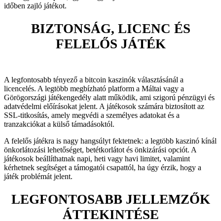
időben zajló játékot.
BIZTONSÁG, LICENC ÉS
FELELŐS JÁTÉK
A legfontosabb tényező a bitcoin kaszinók választásánál a
licencelés. A legtöbb megbízható platform a Máltai vagy a
Görögországi játékengedély alatt működik, ami szigorú pénzügyi és
adatvédelmi előírásokat jelent. A játékosok számára biztosított az
SSL‑titkosítás, amely megvédi a személyes adatokat és a
tranzakciókat a külső támadásoktól.
A felelős játékra is nagy hangsúlyt fektetnek: a legtöbb kaszinó kínál
önkorlátozási lehetőséget, betétkorlátot és önkizárási opciót. A
játékosok beállíthatnak napi, heti vagy havi limitet, valamint
kérhetnek segítséget a támogatói csapattól, ha úgy érzik, hogy a
játék problémát jelent.
LEGFONTOSABB JELLEMZŐK
ÁTTEKINTÉSE